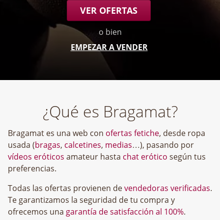
VER OFERTAS
o bien
EMPEZAR A VENDER
¿Qué es Bragamat?
Bragamat es una web con
ofertas fetiche
, desde ropa
usada (
bragas
,
calcetines
,
medias
…), pasando por
vídeos eróticos
amateur hasta
chat erótico
según tus
preferencias.
Todas las ofertas provienen de
vendedoras verificadas
.
Te garantizamos la seguridad de tu compra y
ofrecemos una
garantía de satisfacción al 100%
.