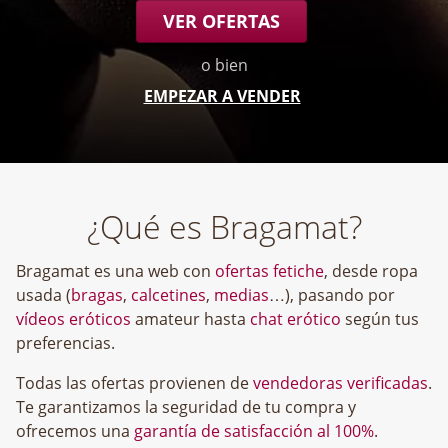
VER OFERTAS
o bien
EMPEZAR A VENDER
¿Qué es Bragamat?
Bragamat es una web con
ofertas fetiche
, desde ropa
usada (
bragas
,
calcetines
,
medias
…), pasando por
vídeos eróticos
amateur hasta
chat erótico
según tus
preferencias.
Todas las ofertas provienen de
vendedoras verificadas
.
Te garantizamos la seguridad de tu compra y
ofrecemos una
garantía de satisfacción al 100%
.