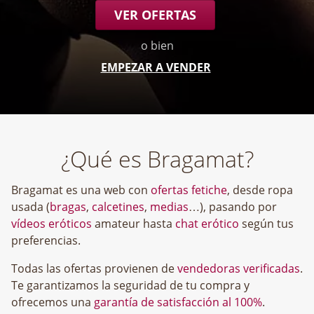
VER OFERTAS
o bien
EMPEZAR A VENDER
¿Qué es Bragamat?
Bragamat es una web con
ofertas fetiche
, desde ropa
usada (
bragas
,
calcetines
,
medias
…), pasando por
vídeos eróticos
amateur hasta
chat erótico
según tus
preferencias.
Todas las ofertas provienen de
vendedoras verificadas
.
Te garantizamos la seguridad de tu compra y
ofrecemos una
garantía de satisfacción al 100%
.