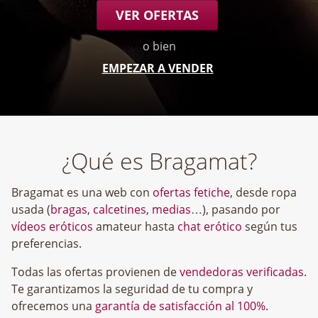
VER OFERTAS
o bien
EMPEZAR A VENDER
¿Qué es Bragamat?
Bragamat es una web con
ofertas fetiche
, desde ropa
usada (
bragas
,
calcetines
,
medias
…), pasando por
vídeos eróticos
amateur hasta
chat erótico
según tus
preferencias.
Todas las ofertas provienen de
vendedoras verificadas
.
Te garantizamos la seguridad de tu compra y
ofrecemos una
garantía de satisfacción al 100%
.