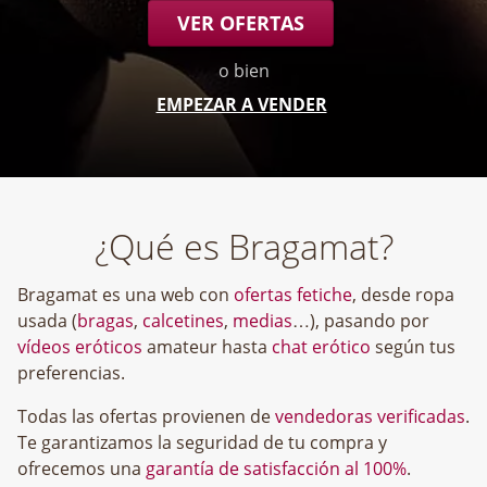
VER OFERTAS
o bien
EMPEZAR A VENDER
¿Qué es Bragamat?
Bragamat es una web con
ofertas fetiche
, desde ropa
usada (
bragas
,
calcetines
,
medias
…), pasando por
vídeos eróticos
amateur hasta
chat erótico
según tus
preferencias.
Todas las ofertas provienen de
vendedoras verificadas
.
Te garantizamos la seguridad de tu compra y
ofrecemos una
garantía de satisfacción al 100%
.