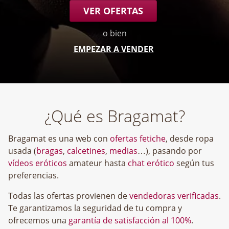
VER OFERTAS
o bien
EMPEZAR A VENDER
¿Qué es Bragamat?
Bragamat es una web con
ofertas fetiche
, desde ropa
usada (
bragas
,
calcetines
,
medias
…), pasando por
vídeos eróticos
amateur hasta
chat erótico
según tus
preferencias.
Todas las ofertas provienen de
vendedoras verificadas
.
Te garantizamos la seguridad de tu compra y
ofrecemos una
garantía de satisfacción al 100%
.