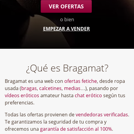
VER OFERTAS
o bien
EMPEZAR A VENDER
¿Qué es Bragamat?
Bragamat es una web con
ofertas fetiche
, desde ropa
usada (
bragas
,
calcetines
,
medias
…), pasando por
vídeos eróticos
amateur hasta
chat erótico
según tus
preferencias.
Todas las ofertas provienen de
vendedoras verificadas
.
Te garantizamos la seguridad de tu compra y
ofrecemos una
garantía de satisfacción al 100%
.