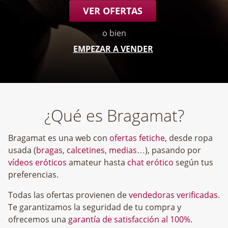
VER OFERTAS
o bien
EMPEZAR A VENDER
¿Qué es Bragamat?
Bragamat es una web con
ofertas fetiche
, desde ropa
usada (
bragas
,
calcetines
,
medias
…), pasando por
vídeos eróticos
amateur hasta
chat erótico
según tus
preferencias.
Todas las ofertas provienen de
vendedoras verificadas
.
Te garantizamos la seguridad de tu compra y
ofrecemos una
garantía de satisfacción al 100%
.