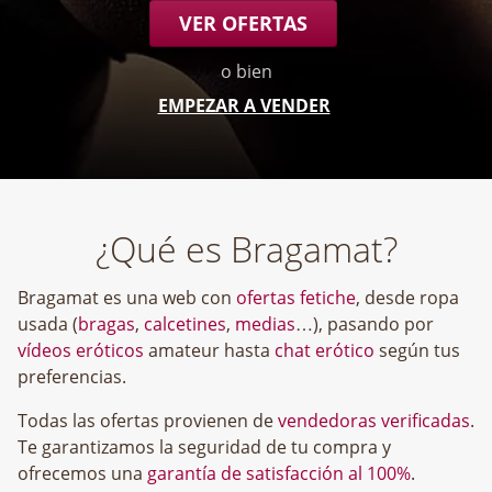
VER OFERTAS
o bien
EMPEZAR A VENDER
¿Qué es Bragamat?
Bragamat es una web con
ofertas fetiche
, desde ropa
usada (
bragas
,
calcetines
,
medias
…), pasando por
vídeos eróticos
amateur hasta
chat erótico
según tus
preferencias.
Todas las ofertas provienen de
vendedoras verificadas
.
Te garantizamos la seguridad de tu compra y
ofrecemos una
garantía de satisfacción al 100%
.