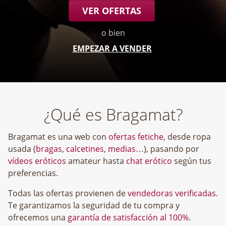
VER OFERTAS
o bien
EMPEZAR A VENDER
¿Qué es Bragamat?
Bragamat es una web con
ofertas fetiche
, desde ropa
usada (
bragas
,
calcetines
,
medias
…), pasando por
vídeos eróticos
amateur hasta
chat erótico
según tus
preferencias.
Todas las ofertas provienen de
vendedoras verificadas
.
Te garantizamos la seguridad de tu compra y
ofrecemos una
garantía de satisfacción al 100%
.