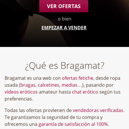
VER OFERTAS
o bien
EMPEZAR A VENDER
¿Qué es Bragamat?
Bragamat es una web con
ofertas fetiche
, desde ropa
usada (
bragas
,
calcetines
,
medias
…), pasando por
vídeos eróticos
amateur hasta
chat erótico
según tus
preferencias.
Todas las ofertas provienen de
vendedoras verificadas
.
Te garantizamos la seguridad de tu compra y
ofrecemos una
garantía de satisfacción al 100%
.