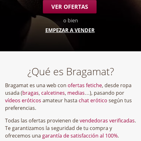
VER OFERTAS
o bien
EMPEZAR A VENDER
¿Qué es Bragamat?
Bragamat es una web con
ofertas fetiche
, desde ropa
usada (
bragas
,
calcetines
,
medias
…), pasando por
vídeos eróticos
amateur hasta
chat erótico
según tus
preferencias.
Todas las ofertas provienen de
vendedoras verificadas
.
Te garantizamos la seguridad de tu compra y
ofrecemos una
garantía de satisfacción al 100%
.