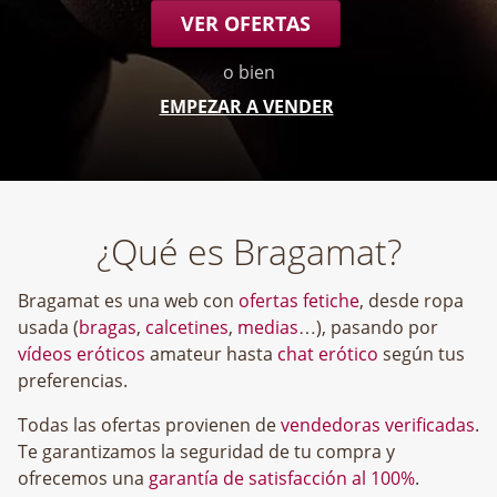
VER OFERTAS
o bien
EMPEZAR A VENDER
¿Qué es Bragamat?
Bragamat es una web con
ofertas fetiche
, desde ropa
usada (
bragas
,
calcetines
,
medias
…), pasando por
vídeos eróticos
amateur hasta
chat erótico
según tus
preferencias.
Todas las ofertas provienen de
vendedoras verificadas
.
Te garantizamos la seguridad de tu compra y
ofrecemos una
garantía de satisfacción al 100%
.