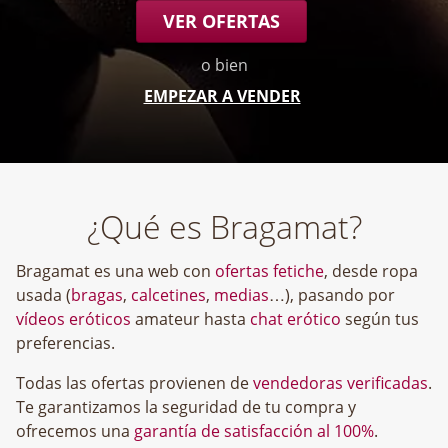
VER OFERTAS
o bien
EMPEZAR A VENDER
¿Qué es Bragamat?
Bragamat es una web con
ofertas fetiche
, desde ropa
usada (
bragas
,
calcetines
,
medias
…), pasando por
vídeos eróticos
amateur hasta
chat erótico
según tus
preferencias.
Todas las ofertas provienen de
vendedoras verificadas
.
Te garantizamos la seguridad de tu compra y
ofrecemos una
garantía de satisfacción al 100%
.