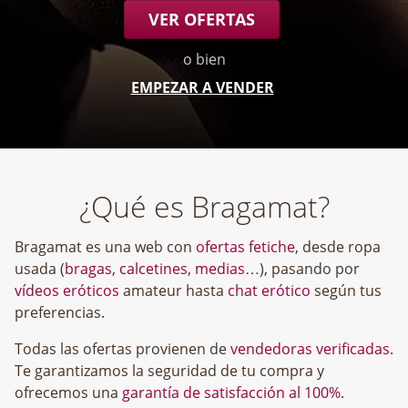
VER OFERTAS
o bien
EMPEZAR A VENDER
¿Qué es Bragamat?
Bragamat es una web con
ofertas fetiche
, desde ropa
usada (
bragas
,
calcetines
,
medias
…), pasando por
vídeos eróticos
amateur hasta
chat erótico
según tus
preferencias.
Todas las ofertas provienen de
vendedoras verificadas
.
Te garantizamos la seguridad de tu compra y
ofrecemos una
garantía de satisfacción al 100%
.