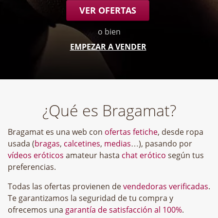
VER OFERTAS
o bien
EMPEZAR A VENDER
¿Qué es Bragamat?
Bragamat es una web con
ofertas fetiche
, desde ropa
usada (
bragas
,
calcetines
,
medias
…), pasando por
vídeos eróticos
amateur hasta
chat erótico
según tus
preferencias.
Todas las ofertas provienen de
vendedoras verificadas
.
Te garantizamos la seguridad de tu compra y
ofrecemos una
garantía de satisfacción al 100%
.