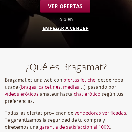
VER OFERTAS
o bien
EMPEZAR A VENDER
¿Qué es Bragamat?
Bragamat es una web con
ofertas fetiche
, desde ropa
usada (
bragas
,
calcetines
,
medias
…), pasando por
vídeos eróticos
amateur hasta
chat erótico
según tus
preferencias.
Todas las ofertas provienen de
vendedoras verificadas
.
Te garantizamos la seguridad de tu compra y
ofrecemos una
garantía de satisfacción al 100%
.