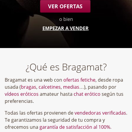
VER OFERTAS
o bien
EMPEZAR A VENDER
¿Qué es Bragamat?
Bragamat es una web con
ofertas fetiche
, desde ropa
usada (
bragas
,
calcetines
,
medias
…), pasando por
vídeos eróticos
amateur hasta
chat erótico
según tus
preferencias.
Todas las ofertas provienen de
vendedoras verificadas
.
Te garantizamos la seguridad de tu compra y
ofrecemos una
garantía de satisfacción al 100%
.