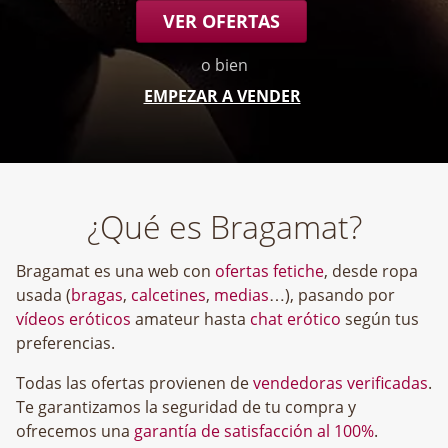
VER OFERTAS
o bien
EMPEZAR A VENDER
¿Qué es Bragamat?
Bragamat es una web con
ofertas fetiche
, desde ropa
usada (
bragas
,
calcetines
,
medias
…), pasando por
vídeos eróticos
amateur hasta
chat erótico
según tus
preferencias.
Todas las ofertas provienen de
vendedoras verificadas
.
Te garantizamos la seguridad de tu compra y
ofrecemos una
garantía de satisfacción al 100%
.