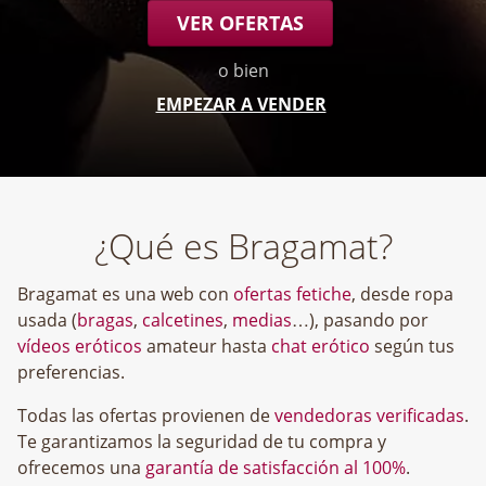
VER OFERTAS
o bien
EMPEZAR A VENDER
¿Qué es Bragamat?
Bragamat es una web con
ofertas fetiche
, desde ropa
usada (
bragas
,
calcetines
,
medias
…), pasando por
vídeos eróticos
amateur hasta
chat erótico
según tus
preferencias.
Todas las ofertas provienen de
vendedoras verificadas
.
Te garantizamos la seguridad de tu compra y
ofrecemos una
garantía de satisfacción al 100%
.