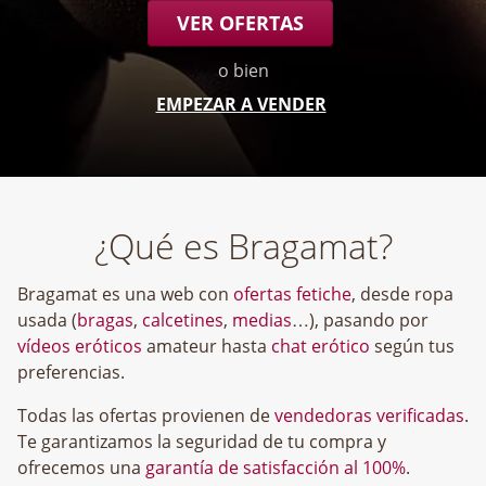
VER OFERTAS
o bien
EMPEZAR A VENDER
¿Qué es Bragamat?
Bragamat es una web con
ofertas fetiche
, desde ropa
usada (
bragas
,
calcetines
,
medias
…), pasando por
vídeos eróticos
amateur hasta
chat erótico
según tus
preferencias.
Todas las ofertas provienen de
vendedoras verificadas
.
Te garantizamos la seguridad de tu compra y
ofrecemos una
garantía de satisfacción al 100%
.