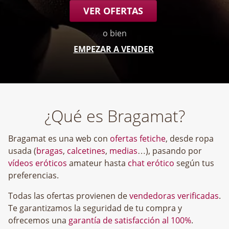
VER OFERTAS
o bien
EMPEZAR A VENDER
¿Qué es Bragamat?
Bragamat es una web con
ofertas fetiche
, desde ropa
usada (
bragas
,
calcetines
,
medias
…), pasando por
vídeos eróticos
amateur hasta
chat erótico
según tus
preferencias.
Todas las ofertas provienen de
vendedoras verificadas
.
Te garantizamos la seguridad de tu compra y
ofrecemos una
garantía de satisfacción al 100%
.