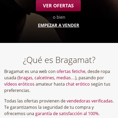
VER OFERTAS
o bien
EMPEZAR A VENDER
¿Qué es Bragamat?
Bragamat es una web con
ofertas fetiche
, desde ropa
usada (
bragas
,
calcetines
,
medias
…), pasando por
vídeos eróticos
amateur hasta
chat erótico
según tus
preferencias.
Todas las ofertas provienen de
vendedoras verificadas
.
Te garantizamos la seguridad de tu compra y
ofrecemos una
garantía de satisfacción al 100%
.