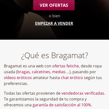
VER OFERTAS
o bien
EMPEZAR A VENDER
¿Qué es Bragamat?
Bragamat es una web con
ofertas fetiche
, desde ropa
usada (
bragas
,
calcetines
,
medias
…), pasando por
vídeos eróticos
amateur hasta
chat erótico
según tus
preferencias.
Todas las ofertas provienen de
vendedoras verificadas
.
Te garantizamos la seguridad de tu compra y
ofrecemos una
garantía de satisfacción al 100%
.