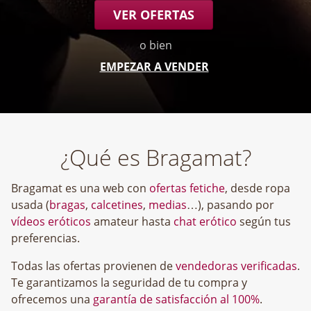
VER OFERTAS
o bien
EMPEZAR A VENDER
¿Qué es Bragamat?
Bragamat es una web con
ofertas fetiche
, desde ropa
usada (
bragas
,
calcetines
,
medias
…), pasando por
vídeos eróticos
amateur hasta
chat erótico
según tus
preferencias.
Todas las ofertas provienen de
vendedoras verificadas
.
Te garantizamos la seguridad de tu compra y
ofrecemos una
garantía de satisfacción al 100%
.