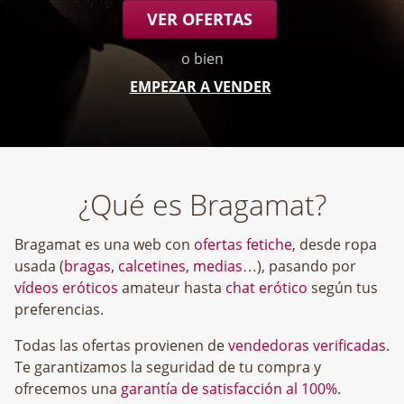
VER OFERTAS
o bien
EMPEZAR A VENDER
¿Qué es Bragamat?
Bragamat es una web con
ofertas fetiche
, desde ropa
usada (
bragas
,
calcetines
,
medias
…), pasando por
vídeos eróticos
amateur hasta
chat erótico
según tus
preferencias.
Todas las ofertas provienen de
vendedoras verificadas
.
Te garantizamos la seguridad de tu compra y
ofrecemos una
garantía de satisfacción al 100%
.