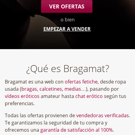
VER OFERTAS
o bien
EMPEZAR A VENDER
¿Qué es Bragamat?
Bragamat es una web con
ofertas fetiche
, desde ropa
usada (
bragas
,
calcetines
,
medias
…), pasando por
vídeos eróticos
amateur hasta
chat erótico
según tus
preferencias.
Todas las ofertas provienen de
vendedoras verificadas
.
Te garantizamos la seguridad de tu compra y
ofrecemos una
garantía de satisfacción al 100%
.