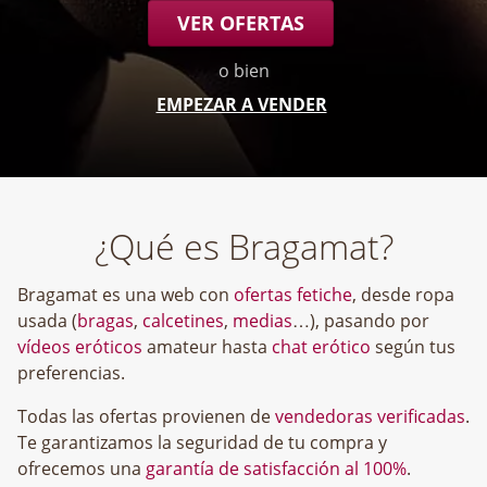
VER OFERTAS
o bien
EMPEZAR A VENDER
¿Qué es Bragamat?
Bragamat es una web con
ofertas fetiche
, desde ropa
usada (
bragas
,
calcetines
,
medias
…), pasando por
vídeos eróticos
amateur hasta
chat erótico
según tus
preferencias.
Todas las ofertas provienen de
vendedoras verificadas
.
Te garantizamos la seguridad de tu compra y
ofrecemos una
garantía de satisfacción al 100%
.