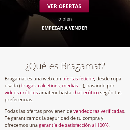
VER OFERTAS
o bien
EMPEZAR A VENDER
¿Qué es Bragamat?
Bragamat es una web con
ofertas fetiche
, desde ropa
usada (
bragas
,
calcetines
,
medias
…), pasando por
vídeos eróticos
amateur hasta
chat erótico
según tus
preferencias.
Todas las ofertas provienen de
vendedoras verificadas
.
Te garantizamos la seguridad de tu compra y
ofrecemos una
garantía de satisfacción al 100%
.