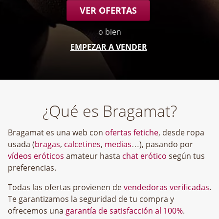
VER OFERTAS
o bien
EMPEZAR A VENDER
¿Qué es Bragamat?
Bragamat es una web con
ofertas fetiche
, desde ropa
usada (
bragas
,
calcetines
,
medias
…), pasando por
vídeos eróticos
amateur hasta
chat erótico
según tus
preferencias.
Todas las ofertas provienen de
vendedoras verificadas
.
Te garantizamos la seguridad de tu compra y
ofrecemos una
garantía de satisfacción al 100%
.