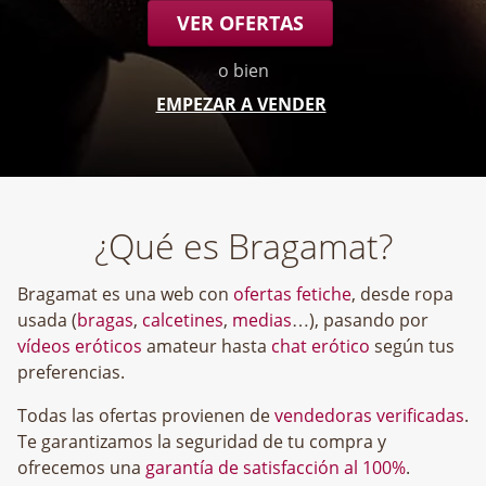
VER OFERTAS
o bien
EMPEZAR A VENDER
¿Qué es Bragamat?
Bragamat es una web con
ofertas fetiche
, desde ropa
usada (
bragas
,
calcetines
,
medias
…), pasando por
vídeos eróticos
amateur hasta
chat erótico
según tus
preferencias.
Todas las ofertas provienen de
vendedoras verificadas
.
Te garantizamos la seguridad de tu compra y
ofrecemos una
garantía de satisfacción al 100%
.