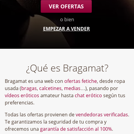
VER OFERTAS
o bien
EMPEZAR A VENDER
¿Qué es Bragamat?
Bragamat es una web con
ofertas fetiche
, desde ropa
usada (
bragas
,
calcetines
,
medias
…), pasando por
vídeos eróticos
amateur hasta
chat erótico
según tus
preferencias.
Todas las ofertas provienen de
vendedoras verificadas
.
Te garantizamos la seguridad de tu compra y
ofrecemos una
garantía de satisfacción al 100%
.