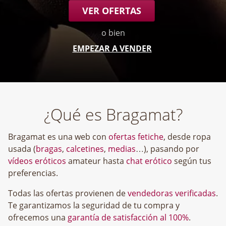
VER OFERTAS
o bien
EMPEZAR A VENDER
¿Qué es Bragamat?
Bragamat es una web con
ofertas fetiche
, desde ropa
usada (
bragas
,
calcetines
,
medias
…), pasando por
vídeos eróticos
amateur hasta
chat erótico
según tus
preferencias.
Todas las ofertas provienen de
vendedoras verificadas
.
Te garantizamos la seguridad de tu compra y
ofrecemos una
garantía de satisfacción al 100%
.