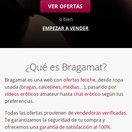
VER OFERTAS
o bien
EMPEZAR A VENDER
¿Qué es Bragamat?
Bragamat es una web con
ofertas fetiche
, desde ropa
usada (
bragas
,
calcetines
,
medias
…), pasando por
vídeos eróticos
amateur hasta
chat erótico
según tus
preferencias.
Todas las ofertas provienen de
vendedoras verificadas
.
Te garantizamos la seguridad de tu compra y
ofrecemos una
garantía de satisfacción al 100%
.