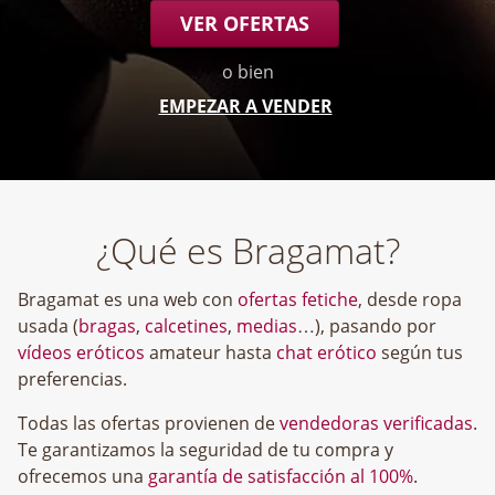
VER OFERTAS
o bien
EMPEZAR A VENDER
¿Qué es Bragamat?
Bragamat es una web con
ofertas fetiche
, desde ropa
usada (
bragas
,
calcetines
,
medias
…), pasando por
vídeos eróticos
amateur hasta
chat erótico
según tus
preferencias.
Todas las ofertas provienen de
vendedoras verificadas
.
Te garantizamos la seguridad de tu compra y
ofrecemos una
garantía de satisfacción al 100%
.