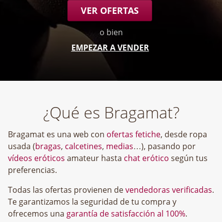
VER OFERTAS
o bien
EMPEZAR A VENDER
¿Qué es Bragamat?
Bragamat es una web con
ofertas fetiche
, desde ropa
usada (
bragas
,
calcetines
,
medias
…), pasando por
vídeos eróticos
amateur hasta
chat erótico
según tus
preferencias.
Todas las ofertas provienen de
vendedoras verificadas
.
Te garantizamos la seguridad de tu compra y
ofrecemos una
garantía de satisfacción al 100%
.