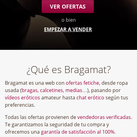
VER OFERTAS
o bien
EMPEZAR A VENDER
¿Qué es Bragamat?
Bragamat es una web con
ofertas fetiche
, desde ropa
usada (
bragas
,
calcetines
,
medias
…), pasando por
vídeos eróticos
amateur hasta
chat erótico
según tus
preferencias.
Todas las ofertas provienen de
vendedoras verificadas
.
Te garantizamos la seguridad de tu compra y
ofrecemos una
garantía de satisfacción al 100%
.