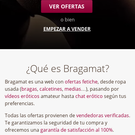
VER OFERTAS
o bien
EMPEZAR A VENDER
¿Qué es Bragamat?
Bragamat es una web con
ofertas fetiche
, desde ropa
usada (
bragas
,
calcetines
,
medias
…), pasando por
vídeos eróticos
amateur hasta
chat erótico
según tus
preferencias.
Todas las ofertas provienen de
vendedoras verificadas
.
Te garantizamos la seguridad de tu compra y
ofrecemos una
garantía de satisfacción al 100%
.