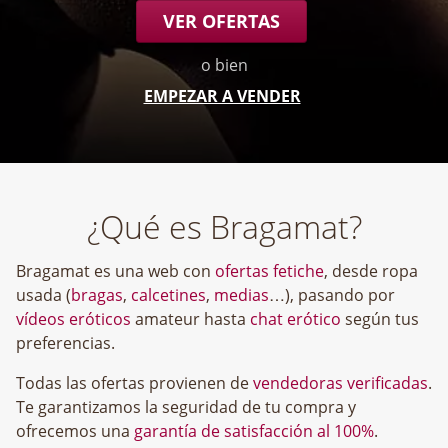
VER OFERTAS
o bien
EMPEZAR A VENDER
¿Qué es Bragamat?
Bragamat es una web con
ofertas fetiche
, desde ropa
usada (
bragas
,
calcetines
,
medias
…), pasando por
vídeos eróticos
amateur hasta
chat erótico
según tus
preferencias.
Todas las ofertas provienen de
vendedoras verificadas
.
Te garantizamos la seguridad de tu compra y
ofrecemos una
garantía de satisfacción al 100%
.