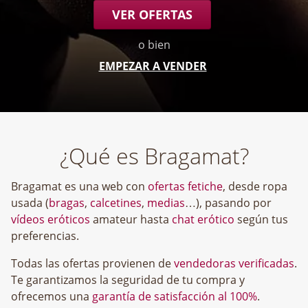
VER OFERTAS
o bien
EMPEZAR A VENDER
¿Qué es Bragamat?
Bragamat es una web con
ofertas fetiche
, desde ropa
usada (
bragas
,
calcetines
,
medias
…), pasando por
vídeos eróticos
amateur hasta
chat erótico
según tus
preferencias.
Todas las ofertas provienen de
vendedoras verificadas
.
Te garantizamos la seguridad de tu compra y
ofrecemos una
garantía de satisfacción al 100%
.