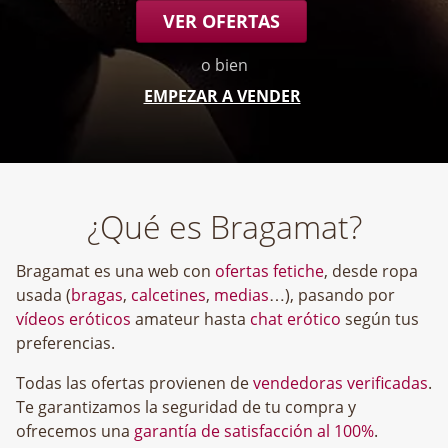
VER OFERTAS
o bien
EMPEZAR A VENDER
¿Qué es Bragamat?
Bragamat es una web con
ofertas fetiche
, desde ropa
usada (
bragas
,
calcetines
,
medias
…), pasando por
vídeos eróticos
amateur hasta
chat erótico
según tus
preferencias.
Todas las ofertas provienen de
vendedoras verificadas
.
Te garantizamos la seguridad de tu compra y
ofrecemos una
garantía de satisfacción al 100%
.