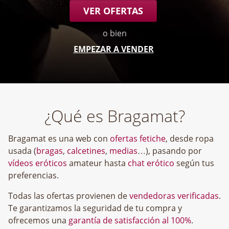
VER OFERTAS
o bien
EMPEZAR A VENDER
¿Qué es Bragamat?
Bragamat es una web con
ofertas fetiche
, desde ropa
usada (
bragas
,
calcetines
,
medias
…), pasando por
vídeos eróticos
amateur hasta
chat erótico
según tus
preferencias.
Todas las ofertas provienen de
vendedoras verificadas
.
Te garantizamos la seguridad de tu compra y
ofrecemos una
garantía de satisfacción al 100%
.