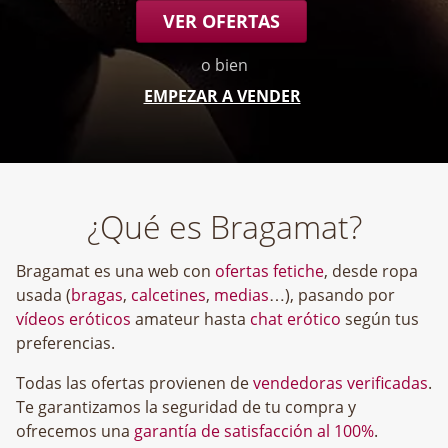
VER OFERTAS
o bien
EMPEZAR A VENDER
¿Qué es Bragamat?
Bragamat es una web con
ofertas fetiche
, desde ropa
usada (
bragas
,
calcetines
,
medias
…), pasando por
vídeos eróticos
amateur hasta
chat erótico
según tus
preferencias.
Todas las ofertas provienen de
vendedoras verificadas
.
Te garantizamos la seguridad de tu compra y
ofrecemos una
garantía de satisfacción al 100%
.