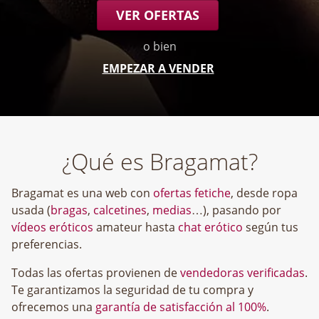
VER OFERTAS
o bien
EMPEZAR A VENDER
¿Qué es Bragamat?
Bragamat es una web con
ofertas fetiche
, desde ropa
usada (
bragas
,
calcetines
,
medias
…), pasando por
vídeos eróticos
amateur hasta
chat erótico
según tus
preferencias.
Todas las ofertas provienen de
vendedoras verificadas
.
Te garantizamos la seguridad de tu compra y
ofrecemos una
garantía de satisfacción al 100%
.