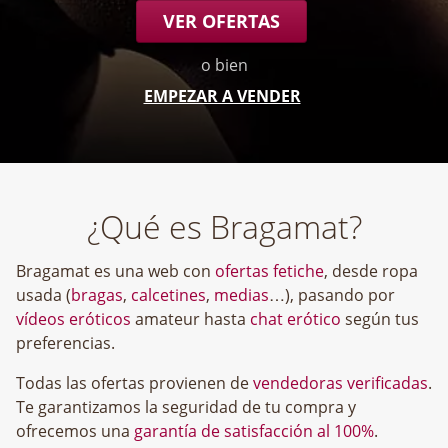
VER OFERTAS
o bien
EMPEZAR A VENDER
¿Qué es Bragamat?
Bragamat es una web con
ofertas fetiche
, desde ropa
usada (
bragas
,
calcetines
,
medias
…), pasando por
vídeos eróticos
amateur hasta
chat erótico
según tus
preferencias.
Todas las ofertas provienen de
vendedoras verificadas
.
Te garantizamos la seguridad de tu compra y
ofrecemos una
garantía de satisfacción al 100%
.