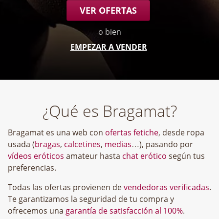
VER OFERTAS
o bien
EMPEZAR A VENDER
¿Qué es Bragamat?
Bragamat es una web con
ofertas fetiche
, desde ropa
usada (
bragas
,
calcetines
,
medias
…), pasando por
vídeos eróticos
amateur hasta
chat erótico
según tus
preferencias.
Todas las ofertas provienen de
vendedoras verificadas
.
Te garantizamos la seguridad de tu compra y
ofrecemos una
garantía de satisfacción al 100%
.