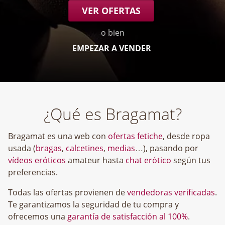
VER OFERTAS
o bien
EMPEZAR A VENDER
¿Qué es Bragamat?
Bragamat es una web con
ofertas fetiche
, desde ropa
usada (
bragas
,
calcetines
,
medias
…), pasando por
vídeos eróticos
amateur hasta
chat erótico
según tus
preferencias.
Todas las ofertas provienen de
vendedoras verificadas
.
Te garantizamos la seguridad de tu compra y
ofrecemos una
garantía de satisfacción al 100%
.