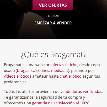
VER OFERTAS
o bien
EMPEZAR A VENDER
¿Qué es Bragamat?
Bragamat es una web con
ofertas fetiche
, desde ropa
usada (
bragas
,
calcetines
,
medias
…), pasando por
vídeos eróticos
amateur hasta
chat erótico
según tus
preferencias.
Todas las ofertas provienen de
vendedoras verificadas
.
Te garantizamos la seguridad de tu compra y
ofrecemos una
garantía de satisfacción al 100%
.