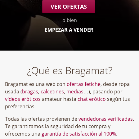
VER OFERTAS
o bien
EMPEZAR A VENDER
¿Qué es Bragamat?
Bragamat es una web con
ofertas fetiche
, desde ropa
usada (
bragas
,
calcetines
,
medias
…), pasando por
vídeos eróticos
amateur hasta
chat erótico
según tus
preferencias.
Todas las ofertas provienen de
vendedoras verificadas
.
Te garantizamos la seguridad de tu compra y
ofrecemos una
garantía de satisfacción al 100%
.