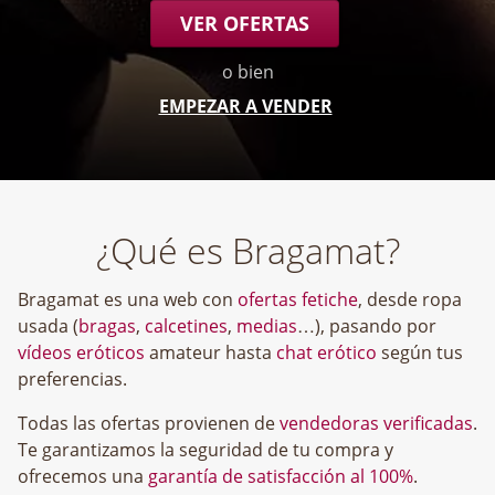
VER OFERTAS
o bien
EMPEZAR A VENDER
¿Qué es Bragamat?
Bragamat es una web con
ofertas fetiche
, desde ropa
usada (
bragas
,
calcetines
,
medias
…), pasando por
vídeos eróticos
amateur hasta
chat erótico
según tus
preferencias.
Todas las ofertas provienen de
vendedoras verificadas
.
Te garantizamos la seguridad de tu compra y
ofrecemos una
garantía de satisfacción al 100%
.